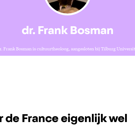
dr. Frank Bosman
r. Frank Bosman is cultuurtheoloog, aangesloten bij Tilburg Universit
r de France eigenlijk wel